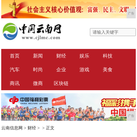
广告
首页
新闻
财经
娱乐
科技
汽车
时尚
企业
游戏
美食
商讯
微商
区块链
广告
云南信息网
>
财经
> >
正文