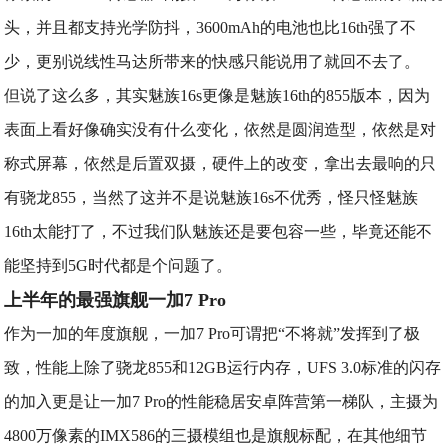
头，并且都支持光学防抖，3600mAh的电池也比16th强了不
少，更别说线性马达所带来的快感只能说用了就回不去了。
但说了这么多，其实魅族16s更像是魅族16th的855版本，因为
表面上看好像确实没有什么变化，依然是圆润造型，依然是对
称式屏幕，依然是后置双摄，硬件上的改变，拿出去最响的只
有骁龙855，当然了这并不是说魅族16s不优秀，怪只怪魅族
16th太能打了，不过我们队魅族还是要包容一些，毕竟还能不
能坚持到5G时代都是个问题了。
上半年的最强旗舰一加7 Pro
作为一加的年度旗舰，一加7 Pro可谓把“不将就”发挥到了极
致，性能上除了骁龙855和12GB运行内存，UFS 3.0标准的闪存
的加入更是让一加7 Pro的性能稳居安卓阵营第一梯队，主摄为
4800万像素的IMX586的三摄模组也是旗舰标配，在其他细节