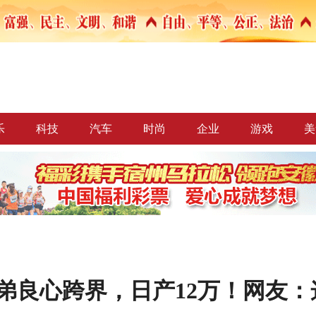
乐
科技
汽车
时尚
企业
游戏
美
两兄弟良心跨界，日产12万！网友