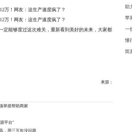
助
苹
一
一定能够度过这次难关，重新看到美好的未来，大家都
懂
简
来源：
项举措帮助商家
源平台”
比高，用三五年没问题