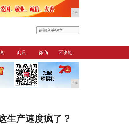
广告
食
商讯
微商
区块链
广告
：这生产速度疯了？