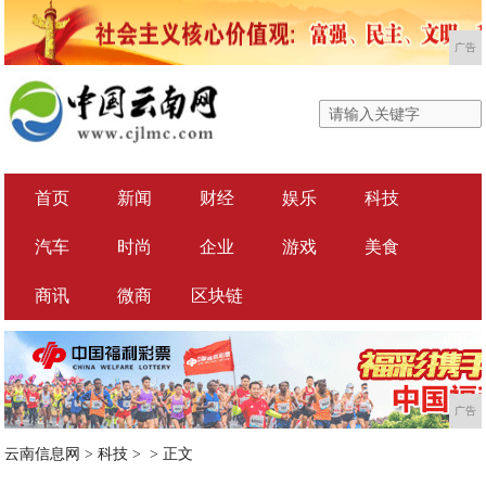
广告
首页
新闻
财经
娱乐
科技
汽车
时尚
企业
游戏
美食
商讯
微商
区块链
广告
云南信息网
>
科技
> >
正文