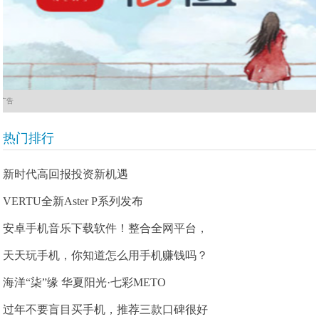
广告
热门排行
新时代高回报投资新机遇
VERTU全新Aster P系列发布
安卓手机音乐下载软件！整合全网平台，
天天玩手机，你知道怎么用手机赚钱吗？
海洋“柒”缘 华夏阳光·七彩METO
过年不要盲目买手机，推荐三款口碑很好