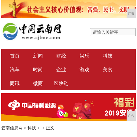
广告
首页
新闻
财经
娱乐
科技
汽车
时尚
企业
游戏
美食
商讯
微商
区块链
广告
云南信息网
>
科技
> >
正文