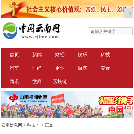
广告
首页
新闻
财经
娱乐
科技
汽车
时尚
企业
游戏
美食
商讯
微商
区块链
广告
云南信息网
>
科技
> >
正文