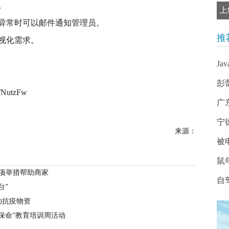
。
上
异常时可以邮件通知管理员。
推
视化需求。
J
彭
/NutzFw
广
宁
来源：
被
鼠
项举措帮助商家
自
台”
助抗疫物资
保命”教育培训周活动