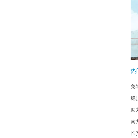
热
免
稳
助
南
长