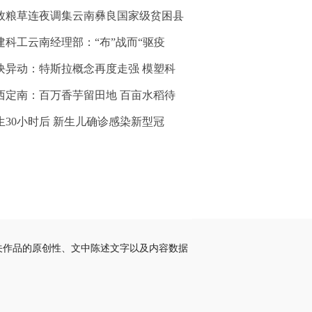
牧粮草连夜调集云南彝良国家级贫困县
建科工云南经理部：“布”战而“驱疫
块异动：特斯拉概念再度走强 模塑科
西定南：百万香芋留田地 百亩水稻待
生30小时后 新生儿确诊感染新型冠
关作品的原创性、文中陈述文字以及内容数据