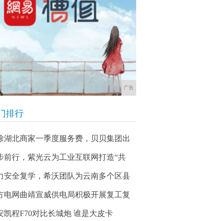
广告
门排行
除湖北商家一季度服务费，贝贝集团出
步前行，紫光云为工业互联网打造“共
力安全复学，希沃团队为云南多个区县
方电网曲靖宣威供电局积极开展复工复
安凯程F70对比长城炮 谁是大皮卡