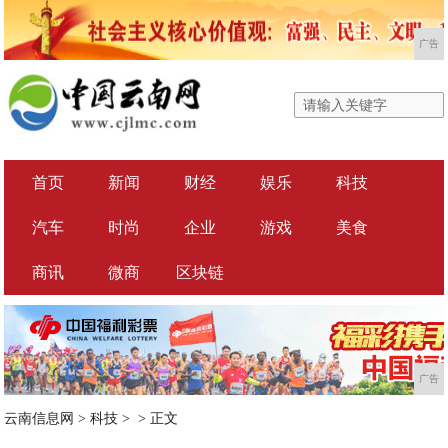
广告
首页
新闻
财经
娱乐
科技
汽车
时尚
企业
游戏
美食
商讯
微商
区块链
广告
云南信息网
>
科技
> >
正文