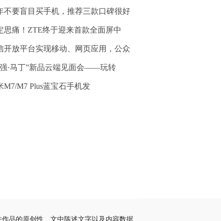
年不要盲目买手机，推荐三款口碑很好
定思痛！ZTE终于迎来首款全面屏中
信开放平台实现移动、网页应用，公众
百强·马丁”新品云端见面会——玩转
M7/M7 Plus蓝宝石手机发
关作品的原创性、文中陈述文字以及内容数据