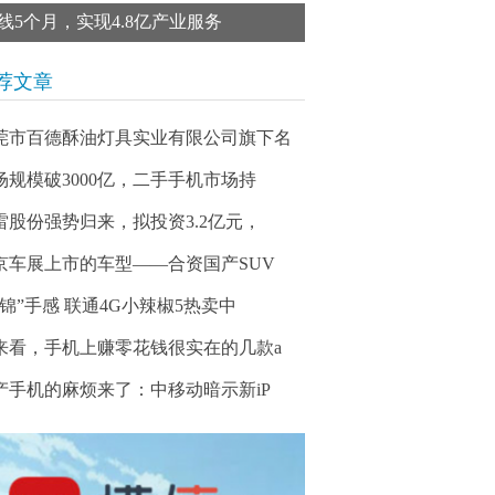
线5个月，实现4.8亿产业服务
荐文章
莞市百德酥油灯具实业有限公司旗下名
场规模破3000亿，二手手机市场持
雷股份强势归来，拟投资3.2亿元，
京车展上市的车型——合资国产SUV
蜀锦”手感 联通4G小辣椒5热卖中
来看，手机上赚零花钱很实在的几款a
产手机的麻烦来了：中移动暗示新iP