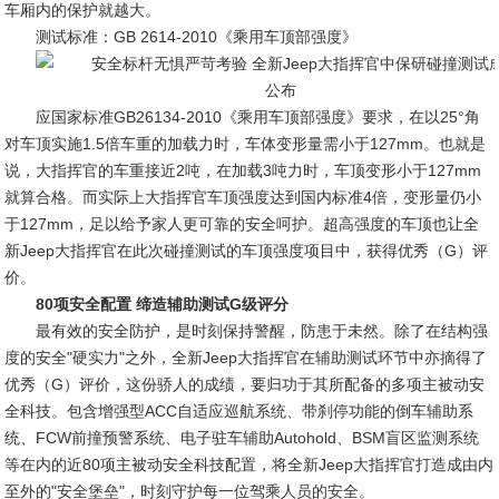
车厢内的保护就越大。
测试标准：GB 2614-2010《乘用车顶部强度》
应国家标准GB26134-2010《乘用车顶部强度》要求，在以25°角
对车顶实施1.5倍车重的加载力时，车体变形量需小于127mm。也就是
说，大指挥官的车重接近2吨，在加载3吨力时，车顶变形小于127mm
就算合格。而实际上大指挥官车顶强度达到国内标准4倍，变形量仍小
于127mm，足以给予家人更可靠的安全呵护。超高强度的车顶也让全
新Jeep大指挥官在此次碰撞测试的车顶强度项目中，获得优秀（G）评
价。
80项安全配置 缔造辅助测试G级评分
最有效的安全防护，是时刻保持警醒，防患于未然。除了在结构强
度的安全"硬实力"之外，全新Jeep大指挥官在辅助测试环节中亦摘得了
优秀（G）评价，这份骄人的成绩，要归功于其所配备的多项主被动安
全科技。包含增强型ACC自适应巡航系统、带刹停功能的倒车辅助系
统、FCW前撞预警系统、电子驻车辅助Autohold、BSM盲区监测系统
等在内的近80项主被动安全科技配置，将全新Jeep大指挥官打造成由内
至外的"安全堡垒"，时刻守护每一位驾乘人员的安全。