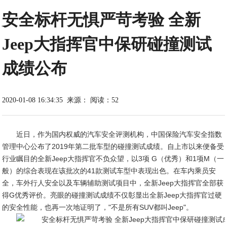
安全标杆无惧严苛考验 全新
Jeep大指挥官中保研碰撞测试
成绩公布
2020-01-08 16:34:35
来源：
阅读：52
近日，作为国内权威的汽车安全评测机构，中国保险汽车安全指数
管理中心公布了2019年第二批车型的碰撞测试成绩。自上市以来便备受
行业瞩目的全新Jeep大指挥官不负众望，以3项 G（优秀）和1项M（一
般）的综合表现在该批次的41款测试车型中表现出色。在车内乘员安
全，车外行人安全以及车辆辅助测试项目中，全新Jeep大指挥官全部获
得G优秀评价。亮眼的碰撞测试成绩不仅彰显出全新Jeep大指挥官过硬
的安全性能，也再一次地证明了，"不是所有SUV都叫Jeep"。