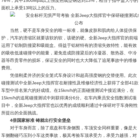
76%，其中1500Mpa以上强度热成型钢达到13%，相当于指甲盖大小的
面积上承受13吨以上的压力。
当然，硬不是车身安全的唯一标准，就像皮肤和肌肉给人体提供保
护，汽车的溃缩区就要该软的软，该硬的硬。全新Jeep大指挥官的前端
运用了铝制防撞梁和吸能盒。得益于铝材特有的溃缩失效特性，能有效
的吸收低速碰撞中的能量，避免造成防撞梁后的冷凝器、散热器、中冷
器等昂贵零件的损坏，保证安全的同时也大大降低了追尾事故中的维修
费用。
凭借刚柔并济的安全笼式车身设计和超高强度钢的交替使用。此次
碰撞测试中全新Jeep大指挥官在耐撞性及维修经济性上获得了全部41款
车型中排名第六的好成绩。在15km/h的正面碰撞测试中接近满分，在
15km/h的追尾碰撞测试中则获得满分6分。在车内乘员安全指数测试项
目中，全新Jeep大指挥官也以优秀的成绩顺利通过中保研对于车身刚性
所提出的全面挑战。
4倍国家标准 铸就出行安全堡垒
对于车身而言，除了底盘和车身侧围，车顶安全同样重要，像是大
车侧翻碰巧压到小车这类事故，极其考验车顶承受力，承受力越强，对