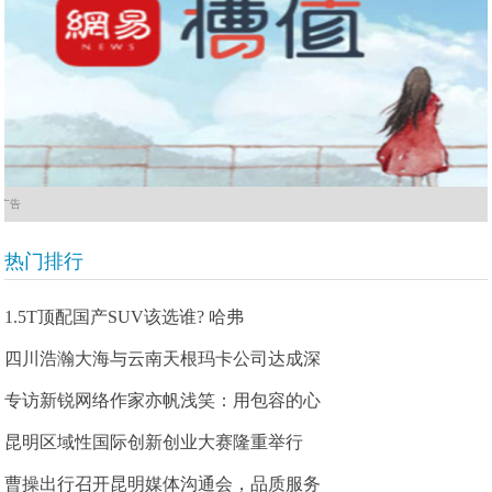
广告
热门排行
1.5T顶配国产SUV该选谁? 哈弗
四川浩瀚大海与云南天根玛卡公司达成深
专访新锐网络作家亦帆浅笑：用包容的心
昆明区域性国际创新创业大赛隆重举行
曹操出行召开昆明媒体沟通会，品质服务