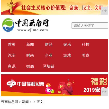
广告
首页
新闻
财经
娱乐
科技
汽车
时尚
企业
游戏
美食
商讯
微商
区块链
广告
云南信息网
>
新闻
> >
正文