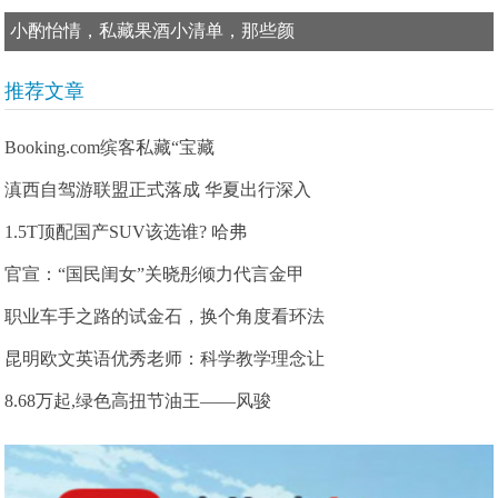
小酌怡情，私藏果酒小清单，那些颜
推荐文章
Booking.com缤客私藏“宝藏
滇西自驾游联盟正式落成 华夏出行深入
1.5T顶配国产SUV该选谁? 哈弗
官宣：“国民闺女”关晓彤倾力代言金甲
职业车手之路的试金石，换个角度看环法
昆明欧文英语优秀老师：科学教学理念让
8.68万起,绿色高扭节油王——风骏