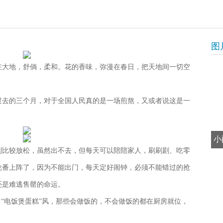
图
在大地，舒倘，柔和。花的香味，弥漫在春日，把天地间一切空
过去的三个月，对于全国人民真的是一场煎熬，又或者说这是一
小
到比较放松，虽然出不去，但每天可以陪陪家人，刷刷剧、吃零
轮番上阵了，因为不能出门，每天定好闹钟，必须不能错过的抢
还是难逃售罄的命运。
，“电饭煲蛋糕”风，那些会做饭的，不会做饭的都在厨房就位，