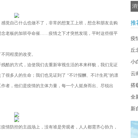
消
推
，感觉自己什么也做不了，非常的想复工上班，想念和朋友去购
想念老板的加班夺命催……疫情之下才突然发现，平时这些很平
疫
丘
了不同程度的改变。
小白
乎残酷的方式，迫使我们去重新审视生活的本来样貌，我们见证
云
了很多人的生命；我们也见证到了 “不计报酬、不计生死”的凛
搭
工作者，他们是疫情的主体力量，每一个人挺身而出、尽锐出
全
新
在疫情防控的主战场上，没有谁是旁观者，人人都需齐心协力，