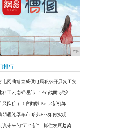
广告
门排行
方电网曲靖宣威供电局积极开展复工复
建科工云南经理部：“布”战而“驱疫
果又降价了！官翻版iPad比新机降
情阴霾笼罩车市 哈弗F7x如何实现
云说未来的“五个新”，抓住发展趋势