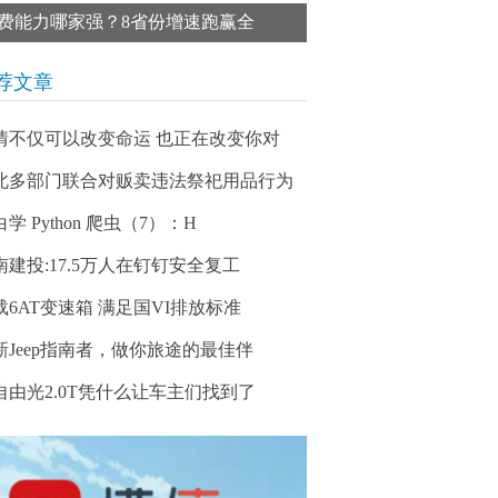
费能力哪家强？8省份增速跑赢全
荐文章
情不仅可以改变命运 也正在改变你对
北多部门联合对贩卖违法祭祀用品行为
学 Python 爬虫（7）：H
南建投:17.5万人在钉钉安全复工
载6AT变速箱 满足国VI排放标准
新Jeep指南者，做你旅途的最佳伴
自由光2.0T凭什么让车主们找到了