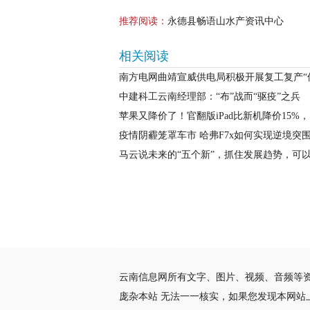
推荐阅读：
永德县畅语山水产资讯中心
相关阅读
南方电网曲靖宣威供电局积极开展复工复产“
中建科工云南经理部：“布”战而“驱疫”之兵
苹果又降价了！官翻版iPad比新机降价15%
疫情阴霾笼罩车市 哈弗F7x如何实现逆境突
马云说未来的“五个新”，抓住发展趋势，可
云南信息网所有文字、图片、视频、音频等
庞杂本站 无法一一核实，如果您发现本网