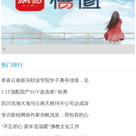
广告
热门排行
恭喜云南新兴职业学院学子勇夺佳绩，见
1.5T顶配国产SUV该选谁? 哈弗
四川浩瀚大海与云南天根玛卡公司达成深
专访新锐网络作家亦帆浅笑：用包容的心
“不忘初心 新年送温暖”佛教文化工作