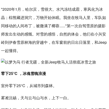
"2020年1月，哈尔滨，雪很大。水汽冻结成霜，寒风化为冰
晶；棕熊藏进洞穴，万物开始休眠。我坐在牧马人里，车队如
同移动的人间布丁，被撒满了椰蓉......"第一次自驾雪原的摄影
师发出生动的感慨。对雪的感悟，自然的体会，他们在小兴安
岭到伊春雪原林海的穿越中，在车窗前的日出日落里，和Jeep
一起懂得。
零下25℃ ，冰魂雪魄浪漫
室外零下25℃，从城市到森林。
雾凇沆砀，天与云与山与水，上下一白。