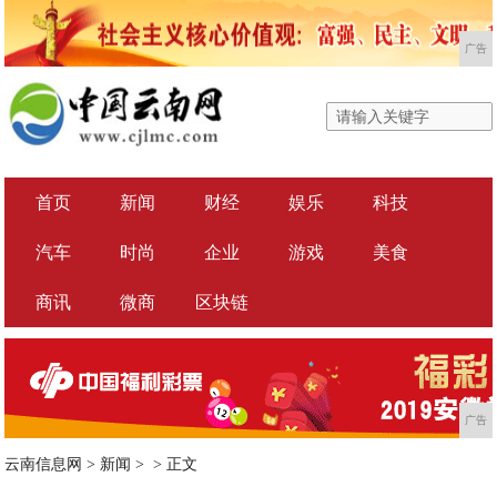
广告
首页
新闻
财经
娱乐
科技
汽车
时尚
企业
游戏
美食
商讯
微商
区块链
广告
云南信息网
>
新闻
> >
正文