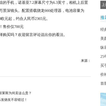
的手机，诺基亚7.2屏幕尺寸为6.3英寸，相机上后置
上
00万景深镜头。配置搭载骁龙660处理器，电池容量为
推
00欧元起，约合人民币2365元。
经
择购买吗？欢迎留言评论说出你的看法。
美
纵
2
来源：
买
价
首
的劳斯莱斯为何卖这么贵？
乐发烧友不容错过！