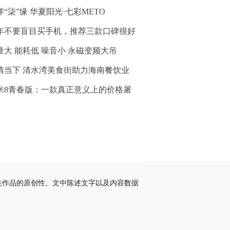
洋“柒”缘 华夏阳光·七彩METO
年不要盲目买手机，推荐三款口碑很好
量大 能耗低 噪音小 永磁变频大吊
情当下 清水湾美食街助力海南餐饮业
米8青春版：一款真正意义上的价格屠
关作品的原创性、文中陈述文字以及内容数据