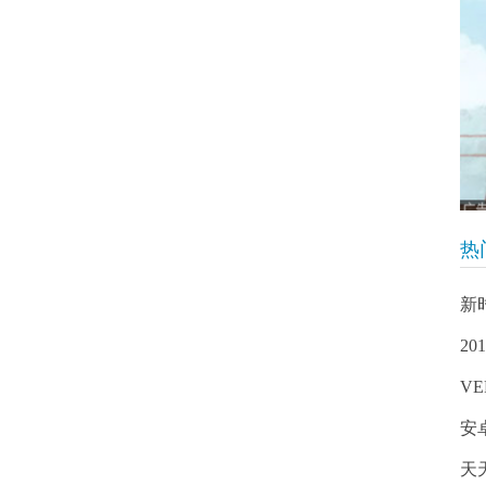
热
新
2
VE
安
天