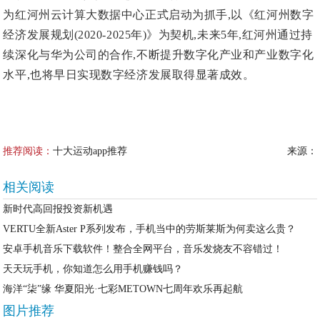
为红河州云计算大数据中心正式启动为抓手,以《红河州数字
经济发展规划(2020-2025年)》为契机,未来5年,红河州通过持
续深化与华为公司的合作,不断提升数字化产业和产业数字化
水平,也将早日实现数字经济发展取得显著成效。
推荐阅读：
十大运动app推荐
来源：
相关阅读
新时代高回报投资新机遇
VERTU全新Aster P系列发布，手机当中的劳斯莱斯为何卖这么贵？
安卓手机音乐下载软件！整合全网平台，音乐发烧友不容错过！
天天玩手机，你知道怎么用手机赚钱吗？
海洋“柒”缘 华夏阳光·七彩METOWN七周年欢乐再起航
图片推荐