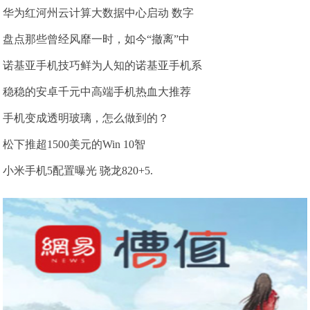
华为红河州云计算大数据中心启动 数字
盘点那些曾经风靡一时，如今“撤离”中
诺基亚手机技巧鲜为人知的诺基亚手机系
稳稳的安卓千元中高端手机热血大推荐
手机变成透明玻璃，怎么做到的？
松下推超1500美元的Win 10智
小米手机5配置曝光 骁龙820+5.