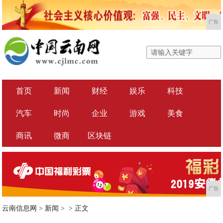
广告
首页
新闻
财经
娱乐
科技
汽车
时尚
企业
游戏
美食
商讯
微商
区块链
广告
云南信息网
>
新闻
> >
正文