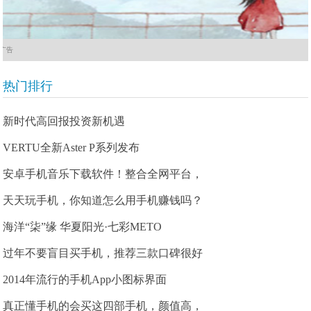
广告
热门排行
新时代高回报投资新机遇
VERTU全新Aster P系列发布
安卓手机音乐下载软件！整合全网平台，
天天玩手机，你知道怎么用手机赚钱吗？
海洋“柒”缘 华夏阳光·七彩METO
过年不要盲目买手机，推荐三款口碑很好
2014年流行的手机App小图标界面
真正懂手机的会买这四部手机，颜值高，