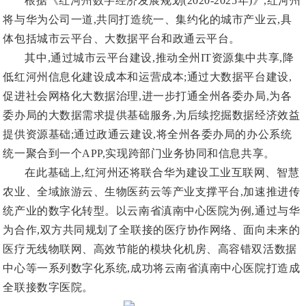
根据《红河州数字经济发展规划(2020-2025年)》,红河州
将与华为公司一道,共同打造统一、集约化的城市产业云,具
体包括城市云平台、大数据平台和政通云平台。
其中,通过城市云平台建设,推动全州IT资源集中共享,降
低红河州信息化建设成本和运营成本;通过大数据平台建设,
促进社会网格化大数据治理,进一步打通全州各委办局,为各
委办局的大数据需求提供基础服务,为后续挖掘数据经济效益
提供资源基础;通过政通云建设,将全州各委办局的办公系统
统一聚合到一个APP,实现跨部门业务协同和信息共享。
在此基础上,红河州还将联合华为建设工业互联网、智慧
农业、全域旅游云、生物医药云等产业支撑平台,加速推进传
统产业的数字化转型。以云南省滇南中心医院为例,通过与华
为合作,双方共同规划了全联接的医疗协作网络、面向未来的
医疗无线物联网、高效节能的模块化机房、高容错双活数据
中心等一系列数字化系统,成功将云南省滇南中心医院打造成
全联接数字医院。