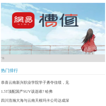
广告
热门排行
恭喜云南新兴职业学院学子勇夺佳绩，见
1.5T顶配国产SUV该选谁? 哈弗
四川浩瀚大海与云南天根玛卡公司达成深