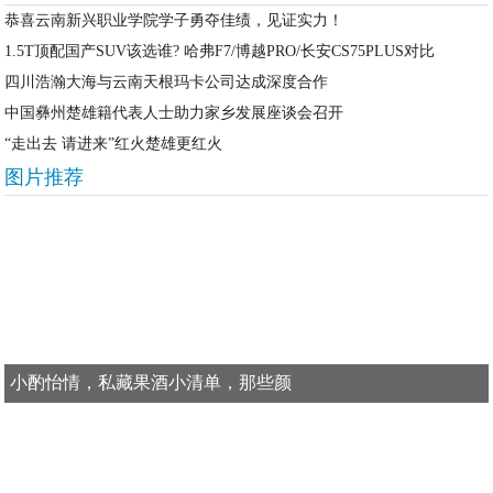
恭喜云南新兴职业学院学子勇夺佳绩，见证实力！
1.5T顶配国产SUV该选谁? 哈弗F7/博越PRO/长安CS75PLUS对比
四川浩瀚大海与云南天根玛卡公司达成深度合作
中国彝州楚雄籍代表人士助力家乡发展座谈会召开
“走出去 请进来”红火楚雄更红火
图片推荐
小酌怡情，私藏果酒小清单，那些颜