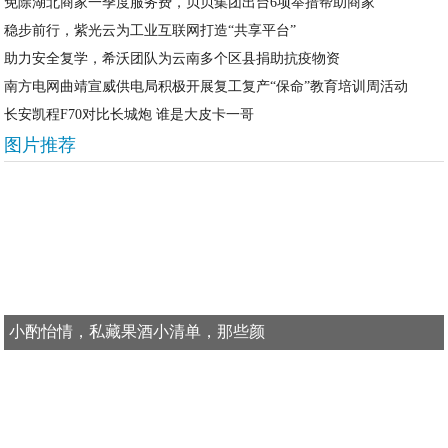
免除湖北商家一季度服务费，贝贝集团出台6项举措帮助商家
稳步前行，紫光云为工业互联网打造“共享平台”
助力安全复学，希沃团队为云南多个区县捐助抗疫物资
南方电网曲靖宣威供电局积极开展复工复产“保命”教育培训周活动
长安凯程F70对比长城炮 谁是大皮卡一哥
图片推荐
小酌怡情，私藏果酒小清单，那些颜