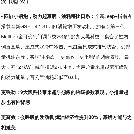
没【玩】没了
- 四缸小钢炮，动力超豪牌，油耗堪比日系：
全新Jeep+指南者
搭载全新GSE-T4 1.3T四缸涡轮增压发动机，拥有以第三代
Multi-air全可变气门调节技术领衔的九大黑科技，集合了缸内
侧置直喷、集成式水冷中冷器、气缸盖集成式排气歧管、变排
量机油泵等，实现"更强劲，更高效，更平稳"的越级表现，最
大功率127kW，峰值扭矩270N·m，为用户带来超越豪车级别
的动力能量，百公里油耗却低至6.0L。
更强劲：9大黑科技带来超乎想象的跨级参数表现，小排量起
步也有推背感
更高效：会呼吸的发动机 燃油经济性提升20%，豪牌方能与之
相媲美