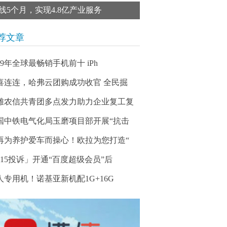
线5个月，实现4.8亿产业服务
荐文章
019年全球最畅销手机前十 iPh
喜连连，哈弗云团购成功收官 全民掘
雄农信共青团多点发力助力企业复工复
国中铁电气化局玉磨项目部开展“抗击
再为养护爱车而操心！欧拉为您打造“
315投诉」开通“百度超级会员”后
人专用机！诺基亚新机配1G+16G