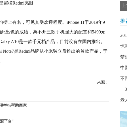
上
推
均榜上有名，可见其受欢迎程度。iPhone 11于2019年9
此出色的成绩，离不开三款手机强大的配置和5499元
2
lxy A10是一款千元档产品，目前没有在国内推出。
惊
 Note7是Redmi品牌从小米独立后推出的首款产品，于
楚
。
中
不
来源：
「
老
项举措帮助商家
源平台”