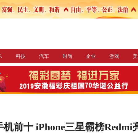
乐
科技
汽车
时尚
企业
游戏
美
机前十 iPhone三星霸榜Redmi