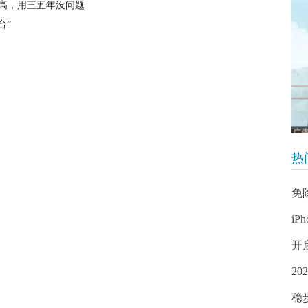
比高，用三五年没问题
台”
热
免
iP
开
2
稳