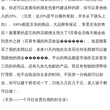
金。你还可以发展你的朋友也签约建这样的群，你可以拿他收
入的20%。（注意：这20%是平台额外奖励，并非从下级头上
扣）。100%都是京东的商品，大品牌有保证 ，享受京东的售
后！最重要的是它的跨店锁佣太强大了‼️芬香会员每天都会收
到意外之财（芬香‌专属的跨店收益������）。就是顾客
买了我的东西以后，未来15天内他在京东买‌任何东西都可以被
我锁他的佣‌金������。平台的商品都是市场价五折甚至
三四折的商品，还有九块九包邮的产品。而且有智能助理帮你
打理群，也不会耽误你太多的时间。不投资一分钱就可以创
业，你可以建个群尝试一下，日收入几百几千元，老人孩子都
可以做！。
（京东-----一个月社会责任感的好企业）