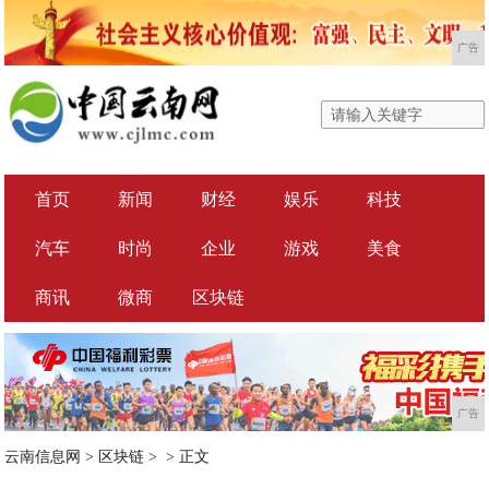
广告
首页
新闻
财经
娱乐
科技
汽车
时尚
企业
游戏
美食
商讯
微商
区块链
广告
云南信息网
>
区块链
> >
正文