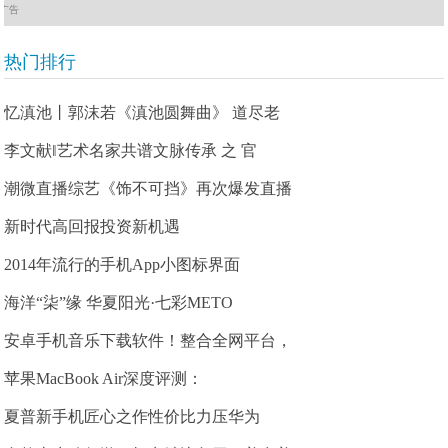
广告
热门排行
忆滇池丨郭沫若《滇池圆舞曲》 道尽老
李文献‖艺术名家共谱文脉传承 之 官
潮微直播综艺《饰不可挡》再次爆发直播
新时代高回报投资新机遇
2014年流行的手机App小图标界面
海洋“柒”缘 华夏阳光·七彩METO
安卓手机音乐下载软件！整合全网平台，
苹果MacBook Air深度评测：
夏普新手机匠心之作性价比力压华为