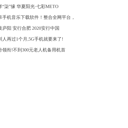
洋“柒”缘 华夏阳光·七彩METO
卓手机音乐下载软件！整合全网平台，
技庐阳 安行合肥 2020安行中国
圳人再过1个月,5G手机就要来了!
舟领衔!不到300元老人机备用机首