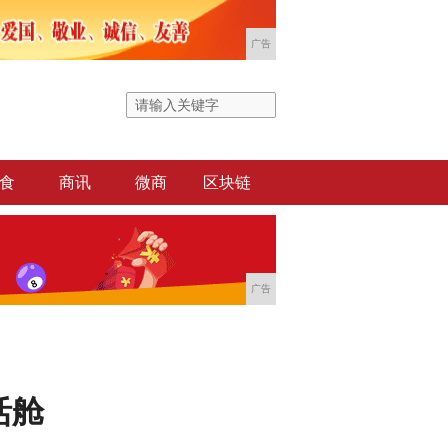
广告
食
商讯
微商
区块链
广告
活舱