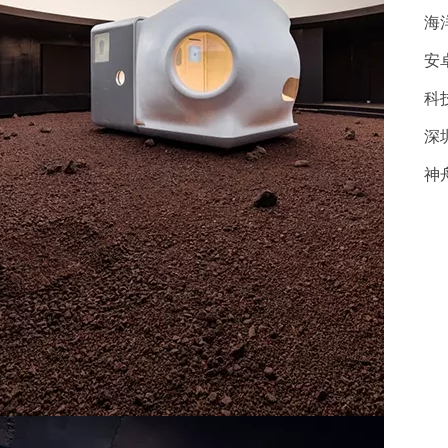
海
安
科
深
神