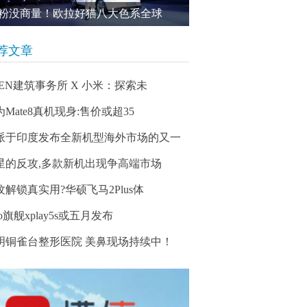
粉没商量！欧拉好猫八大色系全球
荐文章
PEN建筑事务所 X 小米：探索未
为Mate8真机现身:售价或超35
派于印度发布全新机型海外市场的又一
星的反攻,多款新机出现争高端市场
纹解锁真实用?华硕飞马2Plus体
vo旗舰xplay5s或五月发布
明铜雀台整形医院 美鼻现场持续中！