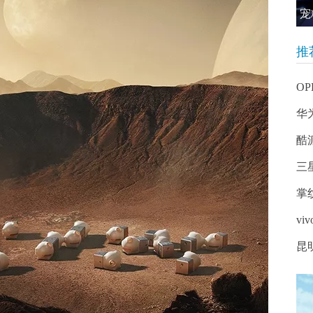
宠
推
O
华
酷
三
掌
vi
昆