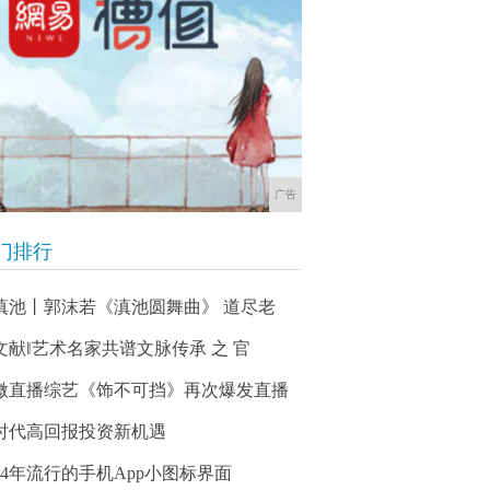
广告
门排行
滇池丨郭沫若《滇池圆舞曲》 道尽老
文献‖艺术名家共谱文脉传承 之 官
微直播综艺《饰不可挡》再次爆发直播
时代高回报投资新机遇
014年流行的手机App小图标界面