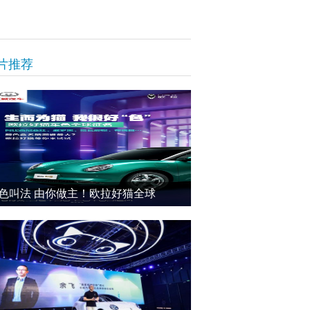
片推荐
色叫法 由你做主！欧拉好猫全球