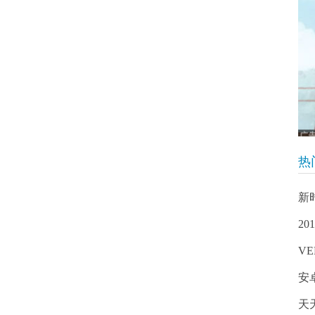
热
新
2
VE
安
天