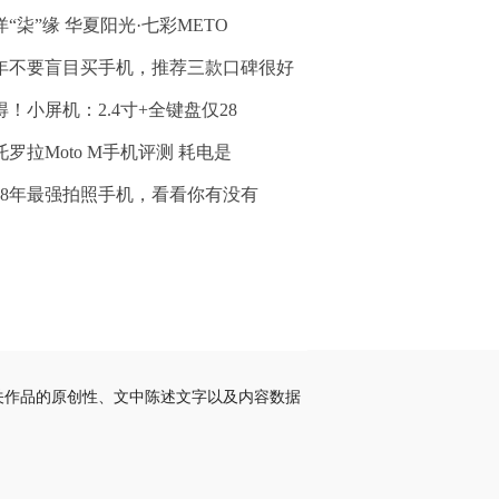
洋“柒”缘 华夏阳光·七彩METO
年不要盲目买手机，推荐三款口碑很好
得！小屏机：2.4寸+全键盘仅28
托罗拉Moto M手机评测 耗电是
018年最强拍照手机，看看你有没有
关作品的原创性、文中陈述文字以及内容数据