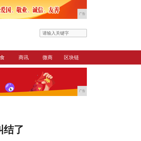
广告
食
商讯
微商
区块链
广告
纠结了