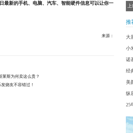
每日最新的手机、电脑、汽车、智能硬件信息可以让你一
上
推
来源：
大
小
诺
经
的劳斯莱斯为何卖这么贵？
美
乐发烧友不容错过！
纵
2