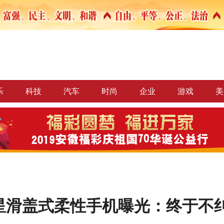
乐
科技
汽车
时尚
企业
游戏
美
星滑盖式柔性手机曝光：终于不