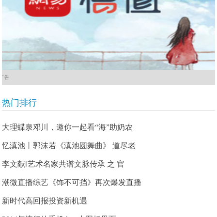
广告
热门排行
大理蝶泉邓川，邀你一起看“海”助奶农
忆滇池丨郭沫若《滇池圆舞曲》 道尽老
李文献‖艺术名家共谱文脉传承 之 官
潮微直播综艺《饰不可挡》再次爆发直播
新时代高回报投资新机遇