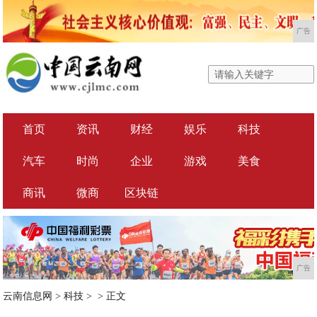
广告
首页
资讯
财经
娱乐
科技
汽车
时尚
企业
游戏
美食
商讯
微商
区块链
广告
云南信息网
>
科技
> >
正文