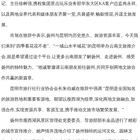
记、主任徐树强,携程集团景点玩乐业务部华东大区KA客户总监冉永祥,
以及两地业界代表和媒体朋友齐聚一堂,共襄盛举,畅叙情谊,共谋文旅发
展。
肖旭在致辞中表示,扬州与昆明均历史悠久、旅游资源丰富。今天我
们来到“四季看花花不老”、“一城山水半城花”的昆明举办云南文旅推介
会,就是希望通过这个平台,让更多云南朋友了解扬州、走进扬州、感受
扬州的独特魅力。”他诚挚邀请云南朋友前往扬州,共同开创两地文旅合
作共赢的新篇章。
昆明市旅行社行业协会会长朱伯威在致辞中强调:“昆明是全国知名
的旅游胜地和重要客源地。期望以瘦西湖为纽带,深化两地文旅融合,加
强合作,实现资源共享、客源互送,携手推动文旅市场繁荣发展。”
扬州市瘦西湖风景区管理处党委委员、导游部部长金晶进行了精彩
的城市宣传推介。她声情并茂地介绍了扬州独特的运河文化、园林文