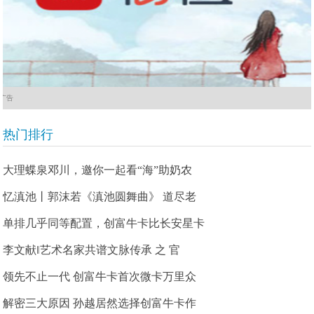
广告
热门排行
大理蝶泉邓川，邀你一起看“海”助奶农
忆滇池丨郭沫若《滇池圆舞曲》 道尽老
单排几乎同等配置，创富牛卡比长安星卡
李文献‖艺术名家共谱文脉传承 之 官
领先不止一代 创富牛卡首次微卡万里众
解密三大原因 孙越居然选择创富牛卡作