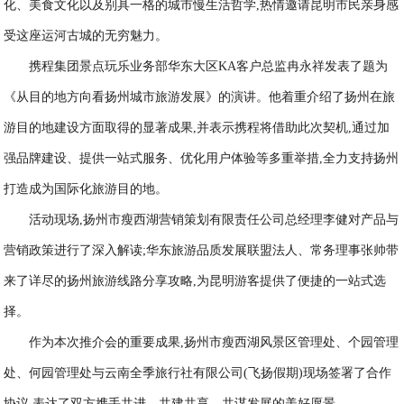
化、美食文化以及别具一格的城市慢生活哲学,热情邀请昆明市民亲身感
受这座运河古城的无穷魅力。
携程集团景点玩乐业务部华东大区KA客户总监冉永祥发表了题为
《从目的地方向看扬州城市旅游发展》的演讲。他着重介绍了扬州在旅
游目的地建设方面取得的显著成果,并表示携程将借助此次契机,通过加
强品牌建设、提供一站式服务、优化用户体验等多重举措,全力支持扬州
打造成为国际化旅游目的地。
活动现场,扬州市瘦西湖营销策划有限责任公司总经理李健对产品与
营销政策进行了深入解读;华东旅游品质发展联盟法人、常务理事张帅带
来了详尽的扬州旅游线路分享攻略,为昆明游客提供了便捷的一站式选
择。
作为本次推介会的重要成果,扬州市瘦西湖风景区管理处、个园管理
处、何园管理处与云南全季旅行社有限公司(飞扬假期)现场签署了合作
协议,表达了双方携手共进、共建共享、共谋发展的美好愿景。