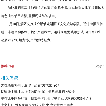
为让昆明嘉宾提前沉浸式体验江南风情,推介会特别安排了扬州地方
特色曲艺节目表演,赢得现场阵阵掌声。
6月10日,景区文旅推介活动走进丽江文化旅游学院。通过海报宣传
册、非遗互动体验、扬州文创展示、趣味互动游戏等形式,向云南师生生
动展示了“好地方”扬州的独特魅力。
推荐阅读：
来源：
相关阅读
大理蝶泉邓川，邀你一起看“海”助奶农！
忆滇池丨郭沫若《滇池圆舞曲》 道尽老昆明的浪漫
单排几乎同等配置，创富牛卡比长安星卡PLUS省6000如何选？
李文献‖艺术名家共谱文脉传承 之 官方推荐书画家