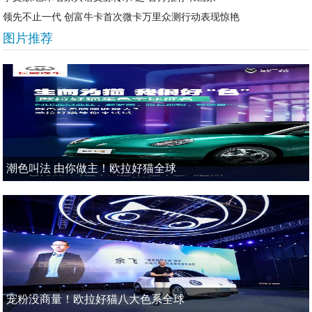
领先不止一代 创富牛卡首次微卡万里众测行动表现惊艳
图片推荐
潮色叫法 由你做主！欧拉好猫全球
宠粉没商量！欧拉好猫八大色系全球