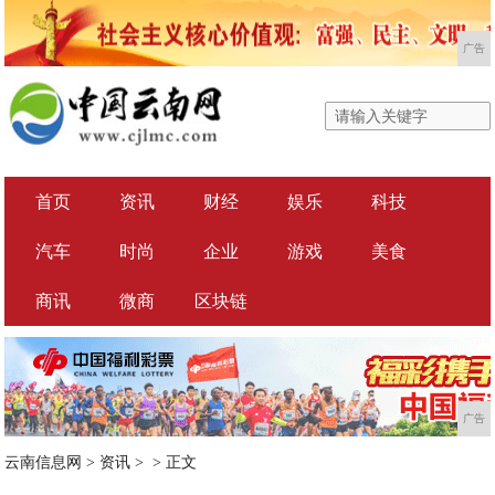
广告
首页
资讯
财经
娱乐
科技
汽车
时尚
企业
游戏
美食
商讯
微商
区块链
广告
云南信息网
>
资讯
> >
正文