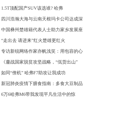
1.5T顶配国产SUV该选谁? 哈弗
四川浩瀚大海与云南天根玛卡公司达成深
中国彝州楚雄籍代表人士助力家乡发展座
“走出去 请进来”红火楚雄更红火
专访新锐网络作家亦帆浅笑：用包容的心
《鏖战国家脱贫攻坚战略，“佤货出山”
如同“僚机” 哈弗F7助攻让我成功
新冠肺炎疫情下膳食指南：多食大豆制品
6万6哈弗M6带我发现平凡生活中的惊