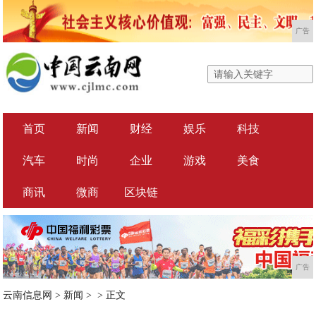
广告
首页
新闻
财经
娱乐
科技
汽车
时尚
企业
游戏
美食
商讯
微商
区块链
广告
云南信息网
>
新闻
> >
正文