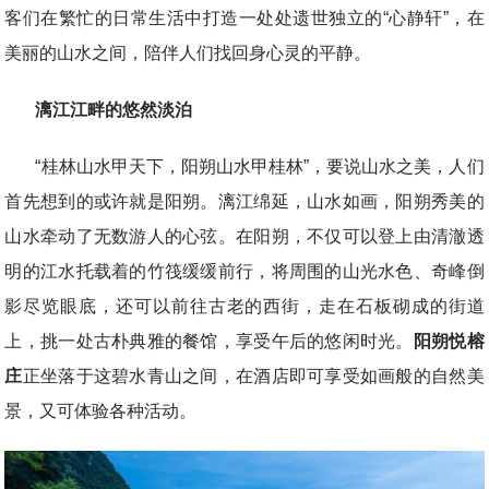
客们在繁忙的日常生活中打造一处处遗世独立的“心静轩”，在
美丽的山水之间，陪伴人们找回身心灵的平静。
漓江江畔的悠然淡泊
“桂林山水甲天下，阳朔山水甲桂林”，要说山水之美，人们
首先想到的或许就是阳朔。漓江绵延，山水如画，阳朔秀美的
山水牵动了无数游人的心弦。在阳朔，不仅可以登上由清澈透
明的江水托载着的竹筏缓缓前行，将周围的山光水色、奇峰倒
影尽览眼底，还可以前往古老的西街，走在石板砌成的街道
上，挑一处古朴典雅的餐馆，享受午后的悠闲时光。
阳朔悦榕
庄
正坐落于这碧水青山之间，在酒店即可享受如画般的自然美
景，又可体验各种活动。