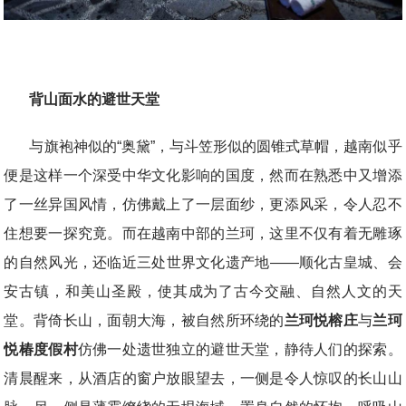
背山面水的避世天堂
与旗袍神似的“奥黛”，与斗笠形似的圆锥式草帽，越南似乎
便是这样一个深受中华文化影响的国度，然而在熟悉中又增添
了一丝异国风情，仿佛戴上了一层面纱，更添风采，令人忍不
住想要一探究竟。而在越南中部的兰珂，这里不仅有着无雕琢
的自然风光，还临近三处世界文化遗产地——顺化古皇城、会
安古镇，和美山圣殿，使其成为了古今交融、自然人文的天
堂。背倚长山，面朝大海，被自然所环绕的
兰珂悦榕庄
与
兰珂
悦椿度假村
仿佛一处遗世独立的避世天堂，静待人们的探索。
清晨醒来，从酒店的窗户放眼望去，一侧是令人惊叹的长山山