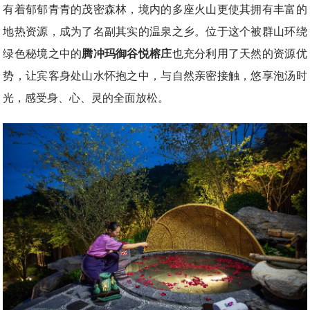
有着郁郁青青的茂密森林，境内的多座火山更使其拥有丰富的
地热资源，成为了名副其实的温泉之乡。位于这个被群山环绕
绿色秘境之中的
腾冲玛御谷悦榕庄
也充分利用了天然的资源优
势，让宾客身处山水怀抱之中，与自然亲密接触，悠享泡汤时
光，感受身、心、灵的全面放松。