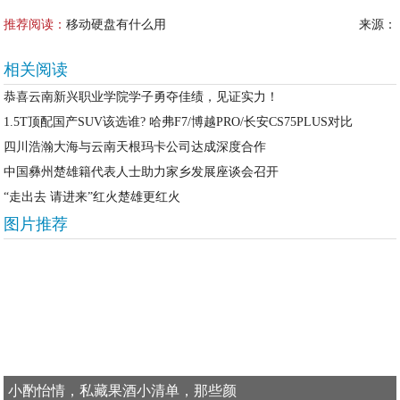
推荐阅读：
移动硬盘有什么用
来源：
相关阅读
恭喜云南新兴职业学院学子勇夺佳绩，见证实力！
1.5T顶配国产SUV该选谁? 哈弗F7/博越PRO/长安CS75PLUS对比
四川浩瀚大海与云南天根玛卡公司达成深度合作
中国彝州楚雄籍代表人士助力家乡发展座谈会召开
“走出去 请进来”红火楚雄更红火
图片推荐
小酌怡情，私藏果酒小清单，那些颜