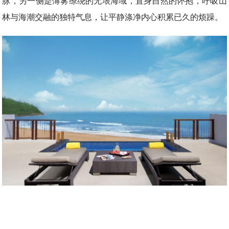
脉，另一侧是薄雾缭绕的无垠海域，置身自然的怀抱，呼吸山
林与海潮交融的独特气息，让平静涤净内心积累已久的烦躁。