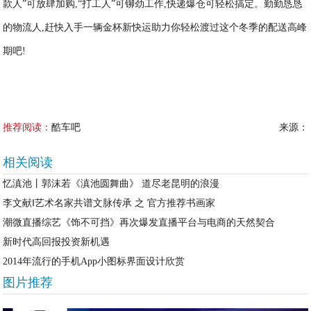
款人”可放肆加购,“打工人”可铆劲工作,快递爆仓可轻松搞定。勤勤恳恳
的物流人,赶快入手一辆金杯新快运助力你轻松渡过这个冬季的配送高峰
期吧!
推荐阅读：
酷车吧
来源：
相关阅读
忆滇池丨郭沫若《滇池圆舞曲》 道尽老昆明的浪漫
李文献‖艺术名家共谱文脉传承 之 官方推荐书画家
潮微直播综艺《饰不可挡》再次爆发直播平台与电商的天然契合
新时代高回报投资新机遇
2014年流行的手机App小图标界面设计欣赏
图片推荐