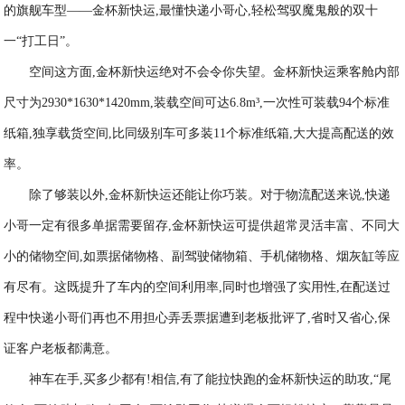
的旗舰车型——金杯新快运,最懂快递小哥心,轻松驾驭魔鬼般的双十
一“打工日”。
空间这方面,金杯新快运绝对不会令你失望。金杯新快运乘客舱内部
尺寸为2930*1630*1420mm,装载空间可达6.8m³,一次性可装载94个标准
纸箱,独享载货空间,比同级别车可多装11个标准纸箱,大大提高配送的效
率。
除了够装以外,金杯新快运还能让你巧装。对于物流配送来说,快递
小哥一定有很多单据需要留存,金杯新快运可提供超常灵活丰富、不同大
小的储物空间,如票据储物格、副驾驶储物箱、手机储物格、烟灰缸等应
有尽有。这既提升了车内的空间利用率,同时也增强了实用性,在配送过
程中快递小哥们再也不用担心弄丢票据遭到老板批评了,省时又省心,保
证客户老板都满意。
神车在手,买多少都有!相信,有了能拉快跑的金杯新快运的助攻,“尾