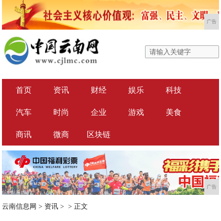
广告
首页
资讯
财经
娱乐
科技
汽车
时尚
企业
游戏
美食
商讯
微商
区块链
广告
云南信息网
>
资讯
> >
正文