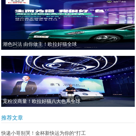
潮色叫法 由你做主！欧拉好猫全球
宠粉没商量！欧拉好猫八大色系全球
推荐文章
快递小哥别哭！金杯新快运为你的“打工