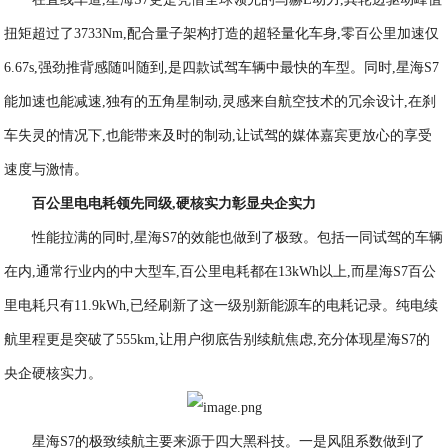
扭矩超过了3733Nm,配合量子架构打造的超轻量化车身,零百公里加速仅
6.67s,强劲推背感随叫随到,是四款试驾车辆中最快的车型。同时,星海S7
能加速也能减速,独有的五角星制动,灵感来自航空技术的冗余设计,在刹
车失灵的情况下,也能带来及时的制动,让试驾的媒体嘉宾更放心的享受
速度与激情。
百公里电电耗领先同级,硬核实力彰显央企实力
性能拉满的同时,星海S7的效能也做到了极致。包括一同试驾的车辆
在内,通常行业内的中大型车,百公里电耗都在13kWh以上,而星海S7百公
里电耗只有11.9kWh,已经刷新了这一级别新能源车的电耗记录。纯电续
航里程更是突破了555km,让用户彻底告别续航焦虑,充分体现星海S7的
央企硬核实力。
星海S7的极致续航主要来源于四大黑科技。一是风阻系数做到了