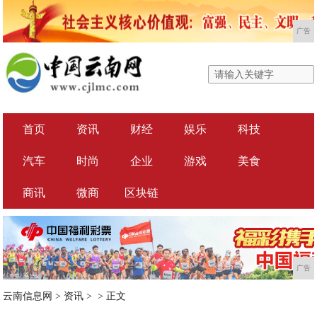
广告
首页
资讯
财经
娱乐
科技
汽车
时尚
企业
游戏
美食
商讯
微商
区块链
广告
云南信息网
>
资讯
> >
正文