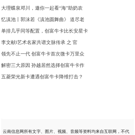
大理蝶泉邓川，邀你一起看“海”助奶农
忆滇池丨郭沫若《滇池圆舞曲》 道尽老
单排几乎同等配置，创富牛卡比长安星卡
李文献‖艺术名家共谱文脉传承 之 官
领先不止一代 创富牛卡首次微卡万里众
解密三大原因 孙越居然选择创富牛卡作
五菱荣光新卡遭遇创富牛卡降维打击？
云南信息网所有文字、图片、视频、音频等资料均来自互联网，不代