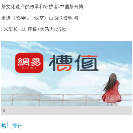
茶文化遗产的传承和守护者-中国茶膏博
走进《黑神话：悟空》山西取景地 与
5米车长+223座椅+大马力E混动，
广告
热门排行