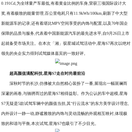
0.191Cd,为全球量产车最低;有着黄金比例的车身,荣获三项国际设计大
奖;有着极致的能量管理,百公里电耗只有11.9kWh/100km,刷新了中大型
新能源车的记录;还有着堪比MPV空间享受的内饰与配置,以及70年国企
保障的品质与服务,代表着中国新能源汽车的最先进水平,自9月26日上市
起就备受市场关注。在本次「湘」驭星城试驾活动中,星海S7再次以绝对
领先的央企实力得到试驾媒体嘉宾的一致好评。
超高颜值满配科技,星海S7走在时尚最前沿
深秋时节的长沙,仿佛被大自然精心装扮了一番,展现出一幅斑斓而
深邃的画卷,与驰骋而过的星海S7相得益彰。作为公认的车中超模,星海
S7无疑是5款试驾车辆中的颜值当担,其“行云流水”的东方美学设计理念,
内外设计一静一动,静谧雅致的内饰与灵动流畅的外观相互映衬,体现极
致的和谐与平衡,本次试驾,星海S7也吸引了不少目光。