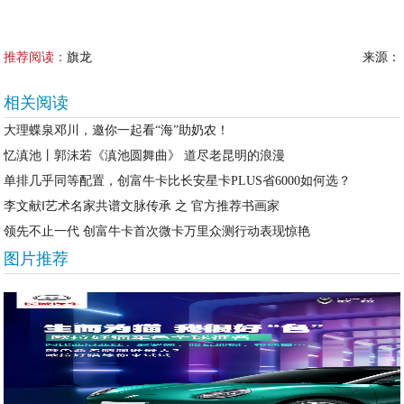
推荐阅读：
旗龙
来源：
相关阅读
大理蝶泉邓川，邀你一起看“海”助奶农！
忆滇池丨郭沫若《滇池圆舞曲》 道尽老昆明的浪漫
单排几乎同等配置，创富牛卡比长安星卡PLUS省6000如何选？
李文献‖艺术名家共谱文脉传承 之 官方推荐书画家
领先不止一代 创富牛卡首次微卡万里众测行动表现惊艳
图片推荐