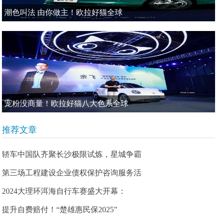
潮色叫法 由你做主！欧拉好猫全球
宠粉没商量！欧拉好猫八大色系全球
推荐文章
轿车中国队齐聚长沙极限试炼，星城争霸
第三场工程建设企业债权保护咨询服务活
2024大理环洱海自行车赛盛大开幕：
提升自费赔付！“楚雄惠民保2025”