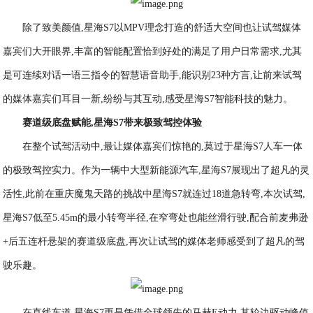
除了致美颜值,星海S7以MPV理念打造的舒适大空间也让试驾媒体
嘉宾们大开眼界,丰富的智能配置恰到好处的满足了用户日常需求,尤其
是可连续对话一语三指令的智慧语音助手,能识别23种方言,让前来试驾
的媒体嘉宾们耳目一新,纷纷与其互动,感受星海S7智能科技的魅力。
赛道级底盘赋能,星海S7带来极致驾控体验
在整个试驾活动中,最让媒体嘉宾们惊艳的,莫过于星海S7人车一体
的极致驾控实力。作为一辆中大型新能源汽车,星海S7展现出了超凡的灵
活性,此前在重庆魔鬼天路的挑战中星海S7就连过18道急转弯,本次试驾,
星海S7低至5.45m的最小转弯半径,在窄弯处也能丝滑行驶,配合前麦弗逊
+后五连杆悬架的赛道级底盘,再次让试驾的媒体老师感受到了超凡的驾
驶乐趣。
在直线车道,星海S7更是凭借全球领先的马赫E动力,其轮边驱动峰值