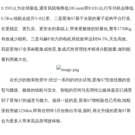
0.191Cd,为全球最低,通常风阻每降低10Count(即0.01Cd),行车功耗会降低
0.5Kw,续航会提升5~8公里。二是星海S7基于全新的量子架构平台打造,
在更稳定、更扎实、更安全的基础上,带来更极致的轻量化,整车1730Kg,
有效减少能耗。三是马赫E动力的电机系统效率达到94.5%,天生高效。
四是星海S7全系标配集成热泵,集成式热管理技术精准分配能量,做到能
量利用最大化。
在长沙的致美秋景中,经过一系列的对比试驾,星海S7凭借优雅的造
型与颜值、极致的续航与安全、智能的空间与实用性让媒体嘉宾们感受
到了星海S7的诚意与魅力。值得一提的是,星海S7增程版也已亮相,续航
里程突破1250km,即将在明年3月份推出市场,届时,再次升级的星海S7将
会为更多人带来高品质驾驶体验。