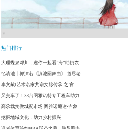
广告
热门排行
大理蝶泉邓川，邀你一起看“海”助奶农
忆滇池丨郭沫若《滇池圆舞曲》 道尽老
李文献‖艺术名家共谱文脉传承 之 官
又交车了！33台图雅诺特专工程车助力
高承载笑傲城配市场 图雅诺通途·吉象
挖掘地域文化，助力乡村振兴
准者体育签约NBA球员之后，跨界联名