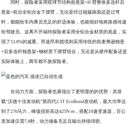
同时，探险者采用双球节结构前悬架+H 臂整体多连杆后
悬架+前后全铝合金下摆臂，无论是经过颠簸路面还是过弯
时，都能给车内乘员充足的舒适体验，也能很好地将路感传递
给驾驶员。这离不开福特探险者采用全铝合金材质的底盘，实
现了53.8%的减重。而途昂和揽境则采用传统的前麦弗逊独悬
+后多连杆独悬架+钢材质下摆臂组合，无论是从硬件配备还是
实际体验上，两车都不敌探险者。
在动力方面，探险者也展现出了更明显的的优势：其搭
载“沃德十佳发动机”第四代2.3T EcoBoost发动机，最大功率达
到了276马力，峰值扭矩高达425N·m，搭配10速变速器，百公
里加速仅需7.8秒，动力储备充足且输出持续绵密。