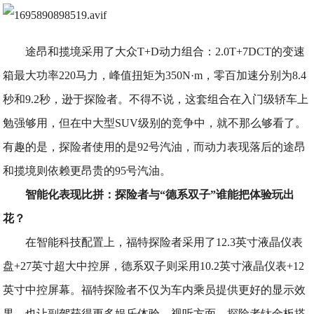
途昂和揽境采用了大众T+D动力组合：2.0T+7DCT的变速
箱最大功率220马力，峰值扭矩为350N·m，零百加速分别为8.4
秒和9.2秒，逊于探险者。不得不说，这套组合在入门级轿车上
勉强够用，但在中大型SUV级别的竞争中，就不那么够看了。
有趣的是，探险者使用的是92号汽油，而动力表现落后的途昂
和揽境则依赖更昂贵的95号汽油。
智能化表现比拼：探险者与“德系双子”谁能把体验玩出
花？
在智能科技配置上，福特探险者采用了12.3英寸液晶仪表
盘+27英寸超大中控屏，德系双子则采用10.2英寸液晶仪表+12
英寸中控屏幕。福特探险者不仅为车内乘员提供更好的显示效
果，也让副驾获得更多娱乐体验。视听方面，探险者钛金板搭