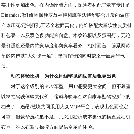
实用性更加出色。在内饰座椅方面，探险者标配了豪车专用的
Dinamica超纤维环保麂皮及福特和鹰革沃特华联合开发的温莎
立体压花/定制打孔工艺全粒面真皮，内饰搭配大量软性皮质材
料包裹，以及双色多功能方向盘、木纹饰板以及氛围灯，无论
是舒适度还是内饰豪华度都向豪车看齐。相对而言，德系两款
车的内饰就“大众味十足”，坚持保守的同时缺乏一丝豪华气
质。
动态体验比拼，为什么同级罕见的纵置后驱更出色
对于这个级别的SUV车型，用户想要更大空间，但不希望
以牺牲驾驶体验为代价，这就考验车企对自家车型驾控所下的
功夫了。途昂/揽境共同采用大众MQB平台，表现出色而稳定
可靠，但豪华感稍显不足。其采用经济成本更低的横置发动机
布局，难以在驾驶操控方面提供卓越的体验。