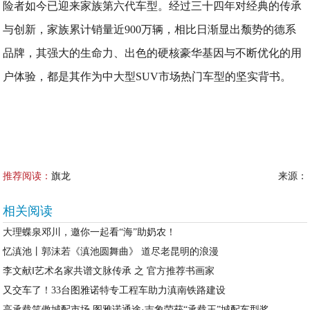
险者如今已迎来家族第六代车型。经过三十四年对经典的传承
与创新，家族累计销量近900万辆，相比日渐显出颓势的德系
品牌，其强大的生命力、出色的硬核豪华基因与不断优化的用
户体验，都是其作为中大型SUV市场热门车型的坚实背书。
推荐阅读：
旗龙
来源：
相关阅读
大理蝶泉邓川，邀你一起看“海”助奶农！
忆滇池丨郭沫若《滇池圆舞曲》 道尽老昆明的浪漫
李文献‖艺术名家共谱文脉传承 之 官方推荐书画家
又交车了！33台图雅诺特专工程车助力滇南铁路建设
高承载笑傲城配市场 图雅诺通途·吉象荣获“承载王”城配车型奖