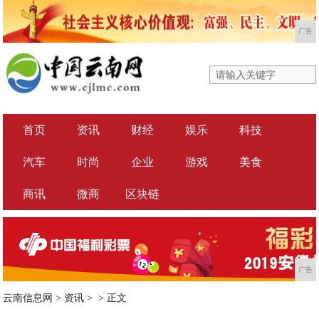
广告
首页
资讯
财经
娱乐
科技
汽车
时尚
企业
游戏
美食
商讯
微商
区块链
广告
云南信息网
>
资讯
> >
正文