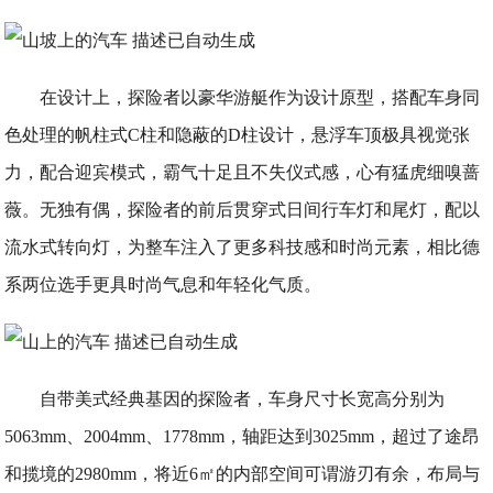
在设计上，探险者以豪华游艇作为设计原型，搭配车身同
色处理的帆柱式C柱和隐蔽的D柱设计，悬浮车顶极具视觉张
力，配合迎宾模式，霸气十足且不失仪式感，心有猛虎细嗅蔷
薇。无独有偶，探险者的前后贯穿式日间行车灯和尾灯，配以
流水式转向灯，为整车注入了更多科技感和时尚元素，相比德
系两位选手更具时尚气息和年轻化气质。
自带美式经典基因的探险者，车身尺寸长宽高分别为
5063mm、2004mm、1778mm，轴距达到3025mm，超过了途昂
和揽境的2980mm，将近6㎡的内部空间可谓游刃有余，布局与