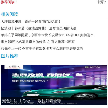
推荐阅读：
来源：
相关阅读
大理蝶泉邓川，邀你一起看“海”助奶农！
忆滇池丨郭沫若《滇池圆舞曲》 道尽老昆明的浪漫
单排几乎同等配置，创富牛卡比长安星卡PLUS省6000如何选？
李文献‖艺术名家共谱文脉传承 之 官方推荐书画家
领先不止一代 创富牛卡首次微卡万里众测行动表现惊艳
图片推荐
潮色叫法 由你做主！欧拉好猫全球