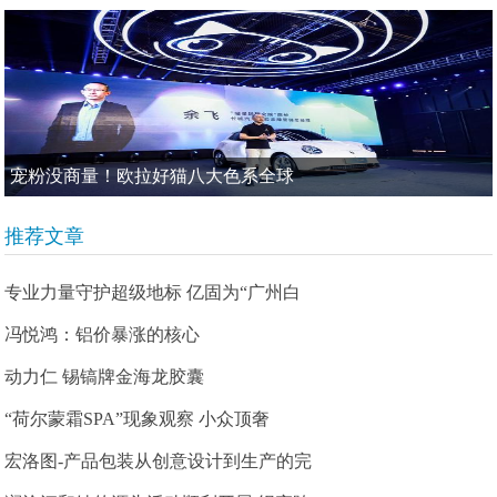
宠粉没商量！欧拉好猫八大色系全球
推荐文章
专业力量守护超级地标 亿固为“广州白
冯悦鸿：铝价暴涨的核心
动力仁 锡镐牌金海龙胶囊
“荷尔蒙霜SPA”现象观察 小众顶奢
宏洛图-产品包装从创意设计到生产的完