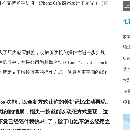
ne 6s并不支持光学防抖。iPhone 6s传感器采用了超光子（直
上
。
推
ip
骁
级是加入了压力感应触控，使触屏手机的操作性进一步扩展。
O
当中，苹果公司为其取名“3D Touch”。，3DTouch
为
本是重新定义了触控屏幕的操作方式，使原有更平面的操作
“
使
hotos 功能，以全新方式让你的美好记忆生动再现。
疫
时刻的情景，指尖一按就能以动态方式重现，这
不觉已经陪伴我快4年了，除了电池不怎么经用之