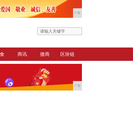
广告
食
商讯
微商
区块链
广告