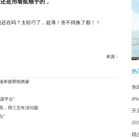
持，还是用着挺顺手的，
的还在吗？太轻巧了，超薄！舍不得换了都！！
来源：
热
项举措帮助商家
免
iP
源平台”
比高，用三五年没问题
开
台”
2
稳