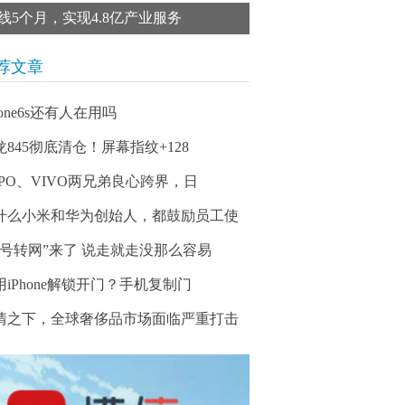
线5个月，实现4.8亿产业服务
荐文章
hone6s还有人在用吗
龙845彻底清仓！屏幕指纹+128
PPO、VIVO两兄弟良心跨界，日
什么小米和华为创始人，都鼓励员工使
携号转网”来了 说走就走没那么容易
用iPhone解锁开门？手机复制门
情之下，全球奢侈品市场面临严重打击