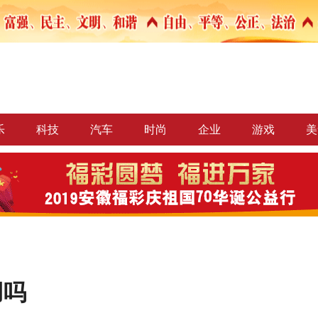
乐
科技
汽车
时尚
企业
游戏
美
用吗