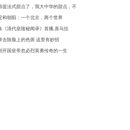
再提法式甜点了，我大中华的甜点，不
淀和朝阳：一个北京，两个世界
0集《清代皇陵秘闻录》首播,喜马拉
样去除脸上的色斑 这里有妙招
朝开国皇帝忽必烈英勇传奇的一生