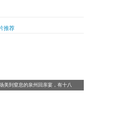
片推荐
场美到窒息的泉州回亲宴，有十八