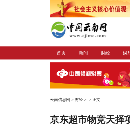
首页
新闻
财经
娱
云南信息网
>
财经
> >
正文
京东超市物竞天择