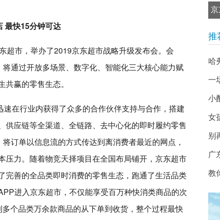
京
店 最快15分钟可达
推
东超市，举办了2019京东超市战略升级发布会。会
哈
目，将通过开放多场景、数字化、智能化三大核心能力赋
一
生共赢的零售生态。
小
目迅速在行业内获得了众多的合作伙伴支持与合作，搭建
女
、供应链等全渠道、全链路、去中心化的即时履约零售
别
络，将订单以信息流的方式传达到离消费者最近的网点，
广
本压力。随着物竞天择项目在全国布局铺开，京东超市
教
了完善的全品类即时消费的零售生态，跑通了生活品类
APP进入京东超市，不仅能享受百万种快消类商品的次
到多个品类万余款商品的从下单到收货，整个过程最快