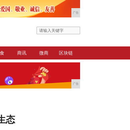
广告
食
商讯
微商
区块链
广告
生态