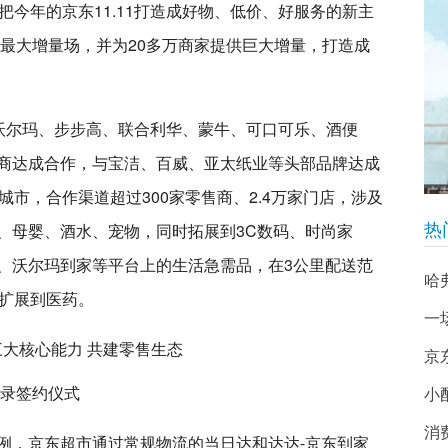
把今年的京东11.11打造成好物、低价、好服务的新主
年最大增量场，并为20多万商家提供巨大增量，打造成
与沃尔玛、步步高、联合利华、蒙牛、可口可乐、酒便
商达成合作，与宝洁、百威、亚太纸业等头部品牌达成
城市，合作渠道超过300家零售商、2.4万家门店，涉及
、母婴、酒水、宠物，同时拓展到3C数码、时尚家
热
、沃尔玛到家等平台上的生活急需品，在3公里配送范
哈
底扩展到医药。
一
京
忘录签约仪式
小
消
例，京东超市通过常规物流的当日达和达达-京东到家