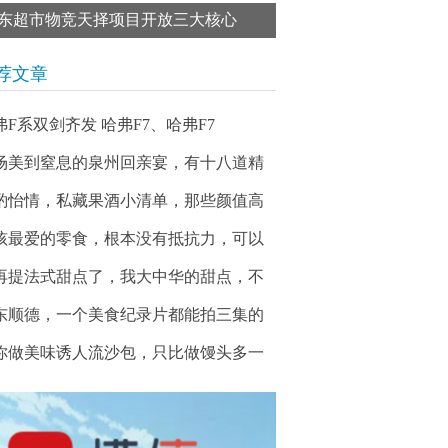
东超市物竞天择项目开放三大核心
荐文章
弗F系双剑齐发 哈弗F7、哈弗F7
场美到窒息的泉州回亲宴，有十八道精
酌怡情，私藏果酒小清单，那些颜值高
孩最爱的零食，根本没有抵抗力，可以
再提法式甜点了，我大中华的甜点，不
东顺德，一个美食纪录片都能拍三集的
你做美味诱人流沙包，只比做馒头多一