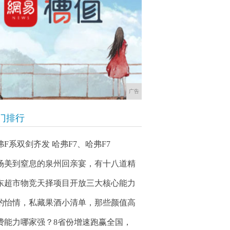
广告
门排行
弗F系双剑齐发 哈弗F7、哈弗F7
场美到窒息的泉州回亲宴，有十八道精
东超市物竞天择项目开放三大核心能力
酌怡情，私藏果酒小清单，那些颜值高
费能力哪家强？8省份增速跑赢全国，