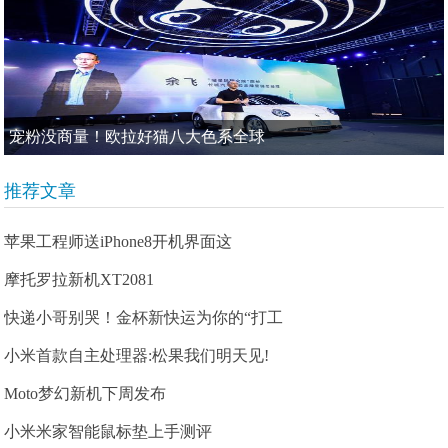
宠粉没商量！欧拉好猫八大色系全球
推荐文章
苹果工程师送iPhone8开机界面这
摩托罗拉新机XT2081
快递小哥别哭！金杯新快运为你的“打工
小米首款自主处理器:松果我们明天见!
Moto梦幻新机下周发布
小米米家智能鼠标垫上手测评