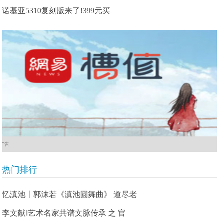
诺基亚5310复刻版来了!399元买
广告
热门排行
忆滇池丨郭沫若《滇池圆舞曲》 道尽老
李文献‖艺术名家共谱文脉传承 之 官