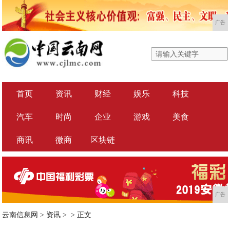
广告
首页
资讯
财经
娱乐
科技
汽车
时尚
企业
游戏
美食
商讯
微商
区块链
广告
云南信息网
>
资讯
> >
正文