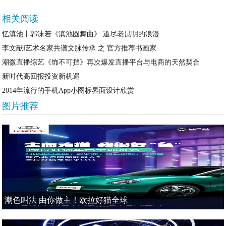
相关阅读
忆滇池丨郭沫若《滇池圆舞曲》 道尽老昆明的浪漫
李文献‖艺术名家共谱文脉传承 之 官方推荐书画家
潮微直播综艺《饰不可挡》再次爆发直播平台与电商的天然契合
新时代高回报投资新机遇
2014年流行的手机App小图标界面设计欣赏
图片推荐
潮色叫法 由你做主！欧拉好猫全球