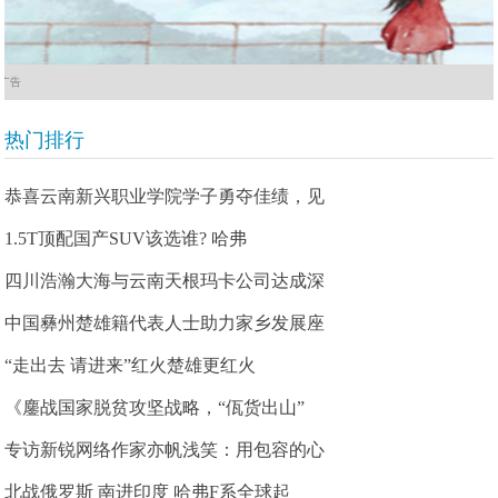
广告
热门排行
恭喜云南新兴职业学院学子勇夺佳绩，见
1.5T顶配国产SUV该选谁? 哈弗
四川浩瀚大海与云南天根玛卡公司达成深
中国彝州楚雄籍代表人士助力家乡发展座
“走出去 请进来”红火楚雄更红火
《鏖战国家脱贫攻坚战略，“佤货出山”
专访新锐网络作家亦帆浅笑：用包容的心
北战俄罗斯 南进印度 哈弗F系全球起