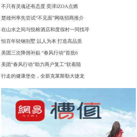
不只有灵魂还有态度 奕泽IZOA点燃
楚雄州率先尝试“不见面”网络招商推介
在山水之间与悦榕酒店和度假村一同找寻
恒百年轻钢别墅 以人为本 打造高品质
美团三次降佣补贴 “春风行动”首批6
美团“春风行动”助力商户复工“软着陆
行走的健康堡垒，全新克莱斯勒大捷龙