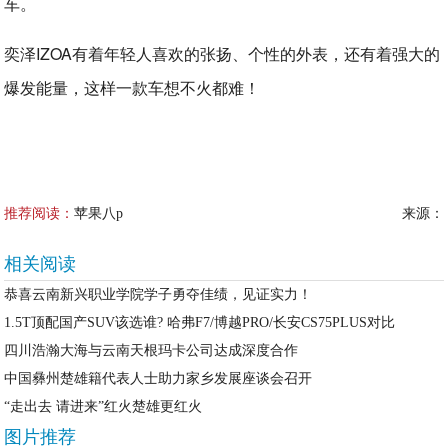
车。
奕泽IZOA有着年轻人喜欢的张扬、个性的外表，还有着强大的
爆发能量，这样一款车想不火都难！
推荐阅读：
苹果八p
来源：
相关阅读
恭喜云南新兴职业学院学子勇夺佳绩，见证实力！
1.5T顶配国产SUV该选谁? 哈弗F7/博越PRO/长安CS75PLUS对比
四川浩瀚大海与云南天根玛卡公司达成深度合作
中国彝州楚雄籍代表人士助力家乡发展座谈会召开
“走出去 请进来”红火楚雄更红火
图片推荐