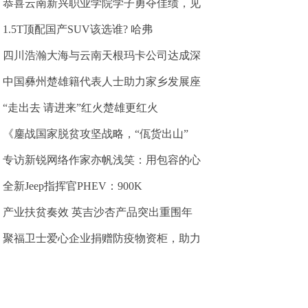
恭喜云南新兴职业学院学子勇夺佳绩，见
1.5T顶配国产SUV该选谁? 哈弗
四川浩瀚大海与云南天根玛卡公司达成深
中国彝州楚雄籍代表人士助力家乡发展座
“走出去 请进来”红火楚雄更红火
《鏖战国家脱贫攻坚战略，“佤货出山”
专访新锐网络作家亦帆浅笑：用包容的心
全新Jeep指挥官PHEV：900K
产业扶贫奏效 英吉沙杏产品突出重围年
聚福卫士爱心企业捐赠防疫物资柜，助力