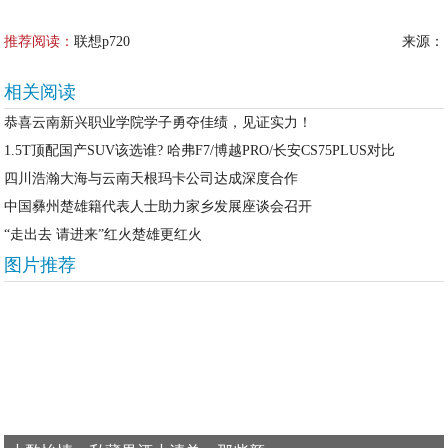
推荐阅读：
联想p720
来源：
相关阅读
恭喜云南新兴职业学院学子勇夺佳绩，见证实力！
1.5T顶配国产SUV该选谁? 哈弗F7/博越PRO/长安CS75PLUS对比
四川浩瀚大海与云南天根玛卡公司达成深度合作
中国彝州楚雄籍代表人士助力家乡发展座谈会召开
“走出去 请进来”红火楚雄更红火
图片推荐