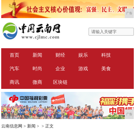
广告
首页
新闻
财经
娱乐
科技
汽车
时尚
企业
游戏
美食
商讯
微商
区块链
广告
云南信息网
>
新闻
> >
正文