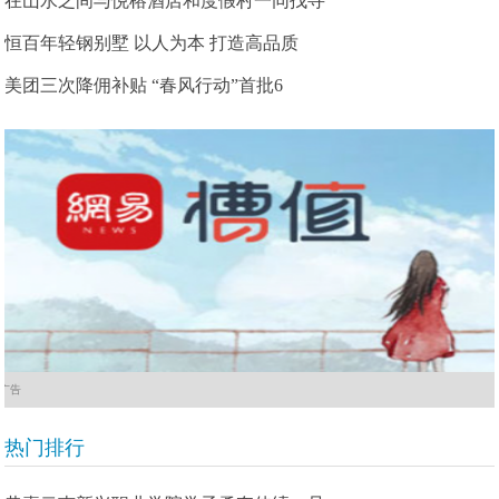
在山水之间与悦榕酒店和度假村一同找寻
恒百年轻钢别墅 以人为本 打造高品质
美团三次降佣补贴 “春风行动”首批6
广告
热门排行