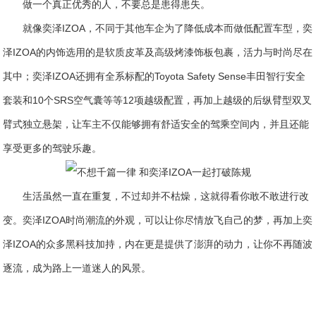
做一个真正优秀的人，不要总是患得患失。
就像奕泽IZOA，不同于其他车企为了降低成本而做低配置车型，奕
泽IZOA的内饰选用的是软质皮革及高级烤漆饰板包裹，活力与时尚尽在
其中；奕泽IZOA还拥有全系标配的Toyota Safety Sense丰田智行安全
套装和10个SRS空气囊等等12项越级配置，再加上越级的后纵臂型双叉
臂式独立悬架，让车主不仅能够拥有舒适安全的驾乘空间内，并且还能
享受更多的驾驶乐趣。
生活虽然一直在重复，不过却并不枯燥，这就得看你敢不敢进行改
变。奕泽IZOA时尚潮流的外观，可以让你尽情放飞自己的梦，再加上奕
泽IZOA的众多黑科技加持，内在更是提供了澎湃的动力，让你不再随波
逐流，成为路上一道迷人的风景。