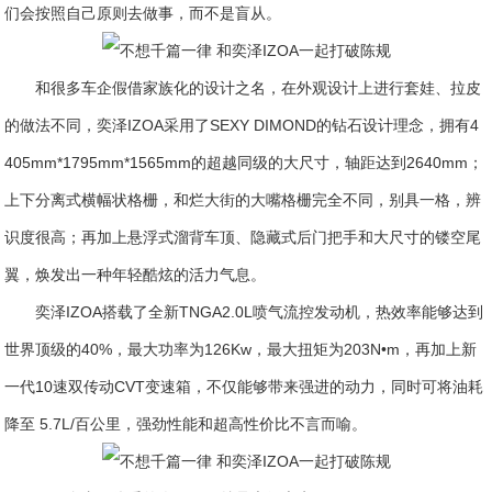
们会按照自己原则去做事，而不是盲从。
和很多车企假借家族化的设计之名，在外观设计上进行套娃、拉皮
的做法不同，奕泽IZOA采用了SEXY DIMOND的钻石设计理念，拥有4
405mm*1795mm*1565mm的超越同级的大尺寸，轴距达到2640mm；
上下分离式横幅状格栅，和烂大街的大嘴格栅完全不同，别具一格，辨
识度很高；再加上悬浮式溜背车顶、隐藏式后门把手和大尺寸的镂空尾
翼，焕发出一种年轻酷炫的活力气息。
奕泽IZOA搭载了全新TNGA2.0L喷气流控发动机，热效率能够达到
世界顶级的40%，最大功率为126Kw，最大扭矩为203N•m，再加上新
一代10速双传动CVT变速箱，不仅能够带来强进的动力，同时可将油耗
降至 5.7L/百公里，强劲性能和超高性价比不言而喻。