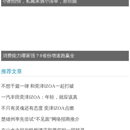
小酌怡情，私藏果酒小清单，那些颜
消费能力哪家强？8省份增速跑赢全
推荐文章
不想千篇一律 和奕泽IZOA一起打破
一汽丰田奕泽IZOA：年轻，就应该真
不只有灵魂还有态度 奕泽IZOA点燃
楚雄州率先尝试“不见面”网络招商推介