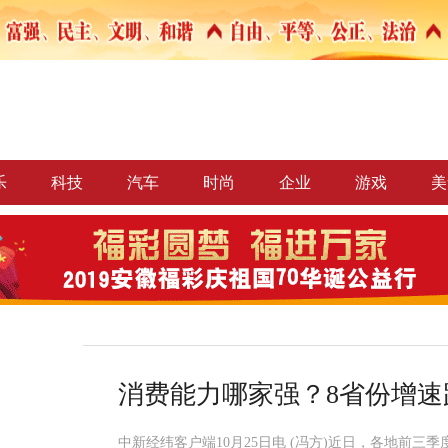
乐
科技
汽车
时尚
企业
游戏
美
消费能力哪家强？8省份增
中新经纬客户端10月25日电 (冯方)近日，各地前