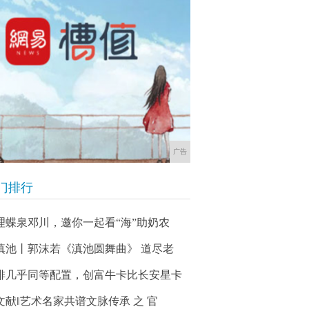
广告
门排行
理蝶泉邓川，邀你一起看“海”助奶农
滇池丨郭沫若《滇池圆舞曲》 道尽老
排几乎同等配置，创富牛卡比长安星卡
文献‖艺术名家共谱文脉传承 之 官