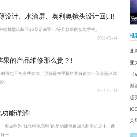
超薄设计、水滴屏、奥利奥镜头设计回归!
宠
出中端机型诺基亚6.2及诺基亚7.2等几款新的智能手机。
推
2021-02-14
北
苹果的产品维修那么贵？!
亚
有时候也不免有些烦恼，那就是在手机毕竟有很大一部分是玻璃
《
裂的。
澄清
2021-02-14
想
iQ
化功能详解!
荣
的发布，一项被称为“优化电池充电”的新功能也被加入到手机之中。此
（有一