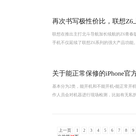
再次书写极性价比，联想Z6
联想在推出主打北斗导航加长续航的Z6青春
手机不仅延续了联想Z6系列的强大产品功能
关于能正常保修的iPhone官
基本分为2类，能开机和不能开机•能正常开
作人员会对机器进行现场检测，比如有无私
上一页
1
2
3
4
5
6
7
8
9