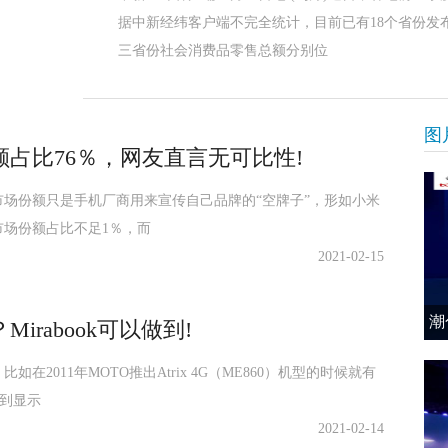
据中新经纬客户端不完全统计，目前已有18个省份发
三省份社会消费品零售总额分别位
图
占比76％，网友直言无可比性!
场份额只是手机厂商用来宣传自己品牌的“空牌子”，形如小米
市场份额占比不足1％，而
2021-02-15
潮
rabook可以做到!
2011年MOTO推出Atrix 4G（ME860）机型的时候就有
接到显示
2021-02-14