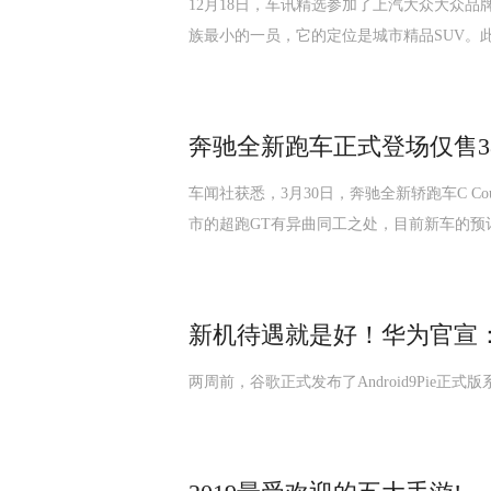
12月18日，车讯精选参加了上汽大众大众品牌
族最小的一员，它的定位是城市精品SUV。
奔驰全新跑车正式登场仅售3
车闻社获悉，3月30日，奔驰全新轿跑车C 
市的超跑GT有异曲同工之处，目前新车的预
新机待遇就是好！华为官宣：P2
两周前，谷歌正式发布了Android9Pie