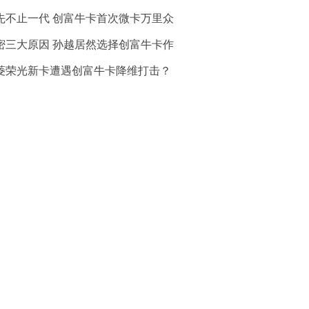
先不止一代 创富牛卡首次微卡万里众
密三大原因 孙越居然选择创富牛卡作
菱荣光新卡遭遇创富牛卡降维打击？