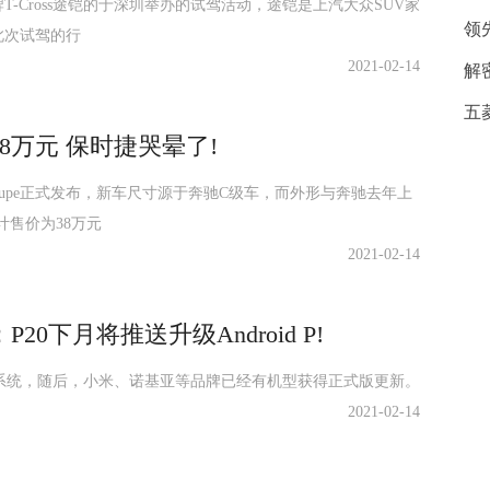
T-Cross途铠的于深圳举办的试驾活动，途铠是上汽大众SUV家
领
此次试驾的行
2021-02-14
解
五
8万元 保时捷哭晕了!
Coupe正式发布，新车尺寸源于奔驰C级车，而外形与奔驰去年上
计售价为38万元
2021-02-14
0下月将推送升级Android P!
正式版系统，随后，小米、诺基亚等品牌已经有机型获得正式版更新。
2021-02-14