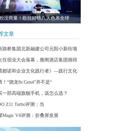
粉没商量！欧拉好猫八大色系全球
荐文章
新路桥集团北新融建公司元阳小新街项
太住宿业大会落幕，雅阁酒店集团摘得
成都诺和企业文化践行者》—践行文化
！“骁龙8s Gen4”并不是“
买一部高端旗舰手机，该怎么选？
OO Z11 Turbo评测：当
耀Magic V6评测：折叠屏发展