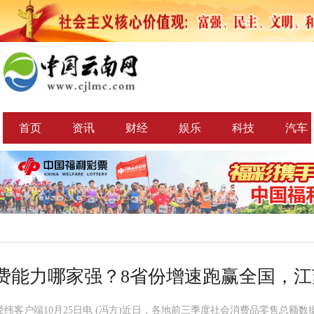
首页
资讯
财经
娱乐
科技
汽车
费能力哪家强？8省份增速跑赢全国，江
经纬客户端10月25日电 (冯方)近日，各地前三季度社会消费品零售总额