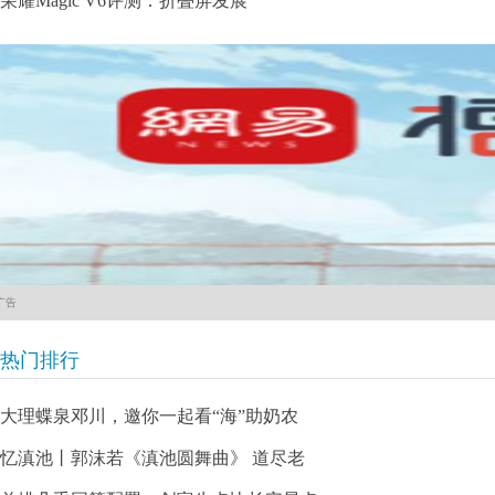
荣耀Magic V6评测：折叠屏发展
广告
热门排行
大理蝶泉邓川，邀你一起看“海”助奶农
忆滇池丨郭沫若《滇池圆舞曲》 道尽老