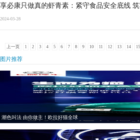
享必康只做真的虾青素：紧守食品安全底线 
2024-03-28
上一页
1
2
3
4
5
6
7
8
9
10
11
12
13
14
1
图片推荐
潮色叫法 由你做主！欧拉好猫全球