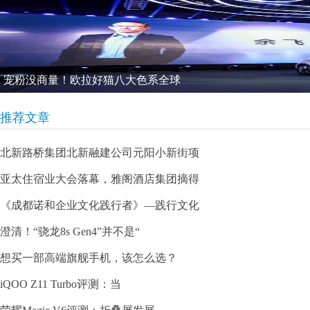
宠粉没商量！欧拉好猫八大色系全球
推荐文章
北新路桥集团北新融建公司元阳小新街项
亚太住宿业大会落幕，雅阁酒店集团摘得
《成都诺和企业文化践行者》—践行文化
澄清！“骁龙8s Gen4”并不是“
想买一部高端旗舰手机，该怎么选？
iQOO Z11 Turbo评测：当