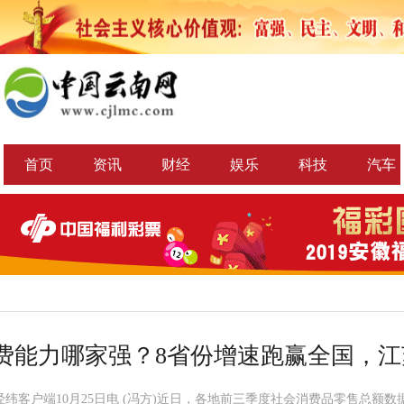
首页
资讯
财经
娱乐
科技
汽车
费能力哪家强？8省份增速跑赢全国，江
经纬客户端10月25日电 (冯方)近日，各地前三季度社会消费品零售总额