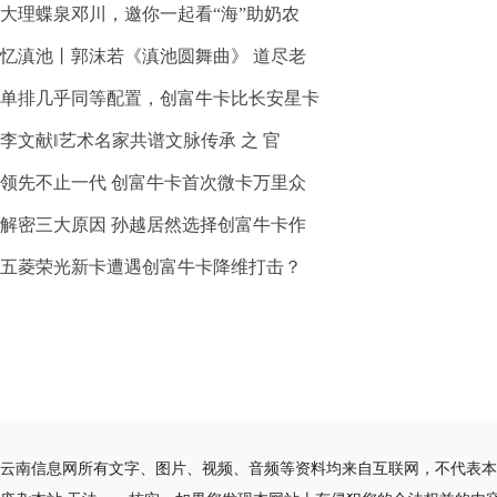
大理蝶泉邓川，邀你一起看“海”助奶农
忆滇池丨郭沫若《滇池圆舞曲》 道尽老
单排几乎同等配置，创富牛卡比长安星卡
李文献‖艺术名家共谱文脉传承 之 官
领先不止一代 创富牛卡首次微卡万里众
解密三大原因 孙越居然选择创富牛卡作
五菱荣光新卡遭遇创富牛卡降维打击？
云南信息网所有文字、图片、视频、音频等资料均来自互联网，不代表本