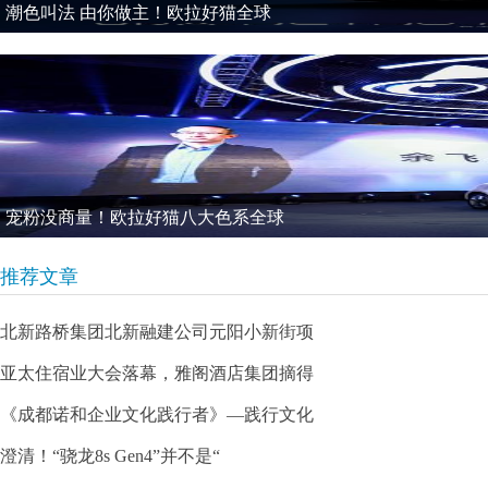
潮色叫法 由你做主！欧拉好猫全球
宠粉没商量！欧拉好猫八大色系全球
推荐文章
北新路桥集团北新融建公司元阳小新街项
亚太住宿业大会落幕，雅阁酒店集团摘得
《成都诺和企业文化践行者》—践行文化
澄清！“骁龙8s Gen4”并不是“